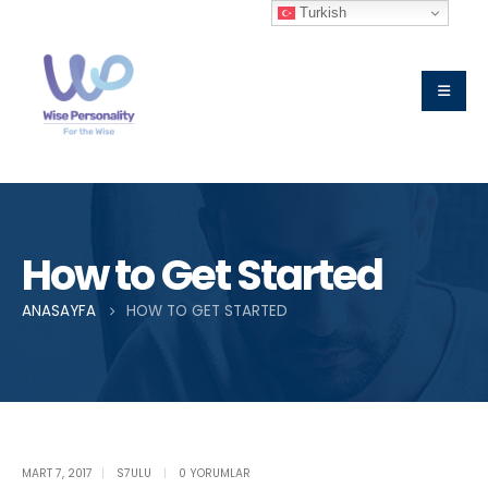
Turkish
How to Get Started
ANASAYFA
HOW TO GET STARTED
Single Post
MART 7, 2017
S7ULU
0 YORUMLAR