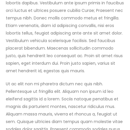
lobortis dapibus. Vestibulum ante ipsum primis in faucibus
orci luctus et ultrices posuere cubilia Curae; Praesent nec
tempus nibh. Donec mollis commodo metus et fringilla.
Etiam venenatis, diam id adipiscing convallis, nisi eros
lobortis tellus, feugiat adipiscing ante ante sit amet dolor.
Vestibulum vehicula scelerisque facilisis. Sed faucibus
placerat bibendum. Maecenas sollicitudin commodo
justo, quis hendrerit leo consequat ac. Proin sit amet risus
sapien, eget interdum dui. Proin justo sapien, varius sit
amet hendrerit id, egestas quis mauris.
Ut ac elit non mi pharetra dictum nec quis nibh.
Pellentesque ut fringilla elit. Aliquam non ipsum id leo
eleifend sagittis id a lorem. Sociis natoque penatibus et
magnis dis parturient montes, nascetur ridiculus mus.
Aliquam massa mauris, viverra et rhoncus a, feugiat ut
sem. Quisque ultricies diam tempus quam molestie vitae
sodales dolor sagittis. Praesent commodo sodales purus.