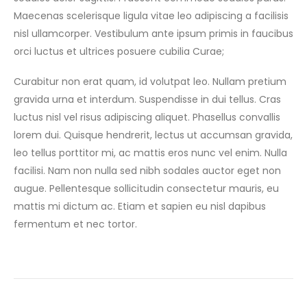
Maecenas scelerisque ligula vitae leo adipiscing a facilisis
nisl ullamcorper. Vestibulum ante ipsum primis in faucibus
orci luctus et ultrices posuere cubilia Curae;
Curabitur non erat quam, id volutpat leo. Nullam pretium
gravida urna et interdum. Suspendisse in dui tellus. Cras
luctus nisl vel risus adipiscing aliquet. Phasellus convallis
lorem dui. Quisque hendrerit, lectus ut accumsan gravida,
leo tellus porttitor mi, ac mattis eros nunc vel enim. Nulla
facilisi. Nam non nulla sed nibh sodales auctor eget non
augue. Pellentesque sollicitudin consectetur mauris, eu
mattis mi dictum ac. Etiam et sapien eu nisl dapibus
fermentum et nec tortor.