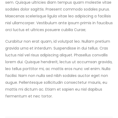
sem. Quisque ultricies diam tempus quam molestie vitae
sodales dolor sagittis. Praesent commodo sodales purus.
Maecenas scelerisque ligula vitae leo adipiscing a facilisis
nisl ullamcorper. Vestibulum ante ipsum primis in faucibus
orci luctus et ultrices posuere cubilia Curae;
Curabitur non erat quam, id volutpat leo. Nullam pretium
gravida urna et interdum. Suspendisse in dui tellus. Cras
luctus nisl vel risus adipiscing aliquet. Phasellus convallis
lorem dui. Quisque hendrerit, lectus ut accumsan gravida,
leo tellus porttitor mi, ac mattis eros nunc vel enim. Nulla
facilisi. Nam non nulla sed nibh sodales auctor eget non
augue. Pellentesque sollicitudin consectetur mauris, eu
mattis mi dictum ac. Etiam et sapien eu nisl dapibus
fermentum et nec tortor.