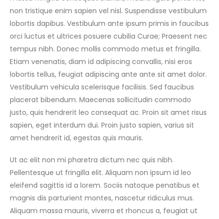
non tristique enim sapien vel nisl. Suspendisse vestibulum
lobortis dapibus. Vestibulum ante ipsum primis in faucibus
orci luctus et ultrices posuere cubilia Curae; Praesent nec
tempus nibh. Donec mollis commodo metus et fringilla.
Etiam venenatis, diam id adipiscing convallis, nisi eros
lobortis tellus, feugiat adipiscing ante ante sit amet dolor.
Vestibulum vehicula scelerisque facilisis. Sed faucibus
placerat bibendum. Maecenas sollicitudin commodo
justo, quis hendrerit leo consequat ac. Proin sit amet risus
sapien, eget interdum dui. Proin justo sapien, varius sit
amet hendrerit id, egestas quis mauris.
Ut ac elit non mi pharetra dictum nec quis nibh.
Pellentesque ut fringilla elit. Aliquam non ipsum id leo
eleifend sagittis id a lorem. Sociis natoque penatibus et
magnis dis parturient montes, nascetur ridiculus mus.
Aliquam massa mauris, viverra et rhoncus a, feugiat ut