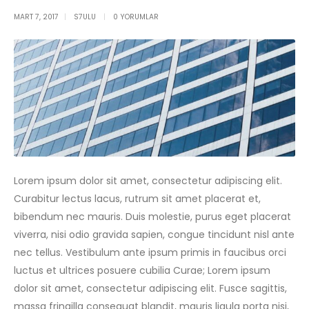
Single Post
MART 7, 2017
S7ULU
0 YORUMLAR
Lorem ipsum dolor sit amet, consectetur adipiscing elit.
Curabitur lectus lacus, rutrum sit amet placerat et,
bibendum nec mauris. Duis molestie, purus eget placerat
viverra, nisi odio gravida sapien, congue tincidunt nisl ante
nec tellus. Vestibulum ante ipsum primis in faucibus orci
luctus et ultrices posuere cubilia Curae; Lorem ipsum
dolor sit amet, consectetur adipiscing elit. Fusce sagittis,
massa fringilla consequat blandit, mauris ligula porta nisi,