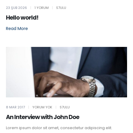
Post Archive
23 ŞUB 2026
1 YORUM
S7ULU
Hello world!
Read More
8 MAR 2017
YORUM YOK
S7ULU
An Interview with John Doe
Lorem ipsum dolor sit amet, consectetur adipiscing elit.